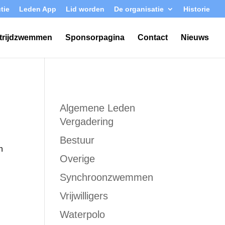
tie
Leden App
Lid worden
De organisatie
Historie
trijdzwemmen
Sponsorpagina
Contact
Nieuws
Algemene Leden
Vergadering
Bestuur
n
Overige
Synchroonzwemmen
Vrijwilligers
Waterpolo