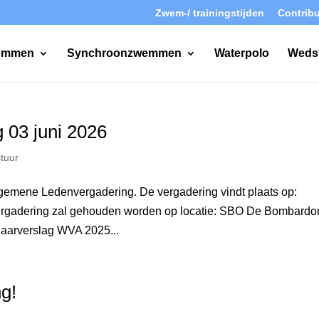
Zwem-/ trainingstijden
Contribu
wemmen
Synchroonzwemmen
Waterpolo
Weds
 03 juni 2026
tuur
 Algemene Ledenvergadering. De vergadering vindt plaats op:
ergadering zal gehouden worden op locatie: SBO De Bombardo
aarverslag WVA 2025...
g!